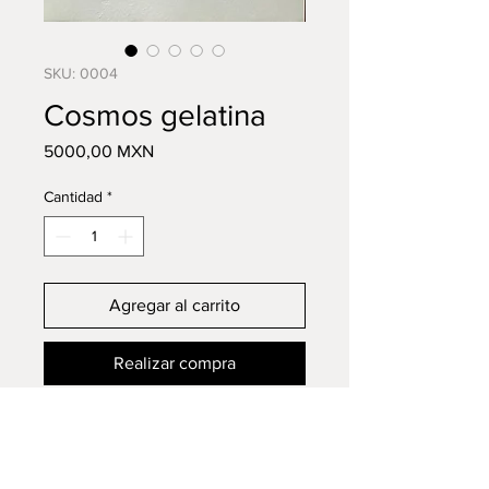
SKU: 0004
Cosmos gelatina
Precio
5000,00 MXN
Cantidad
*
Agregar al carrito
Realizar compra
Título:
Cosmos gelatina
Técnica : Tinta, acrílico y acuarela
sobre papel